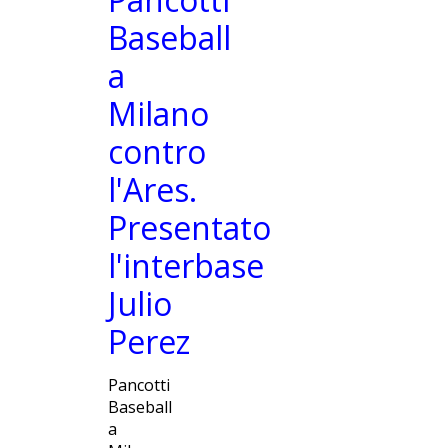
Stadio
Under 18
Baseball
Storia
Under 15
a
Milano
Storico
Under 14
contro
allenatori
Under 12
l'Ares.
I nostri
Minibaseball
Presentato
l'interbase
Presidenti
Julio
I titoli
Perez
vinti
Pancotti
Presenze
Baseball
a