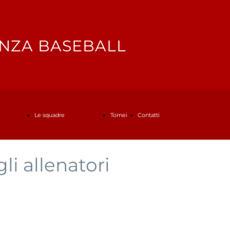
NZA BASEBALL
Le squadre
Tornei
Contatti
li allenatori
Serie B
Contattaci
Under 18
Iscrizioni Scuola di