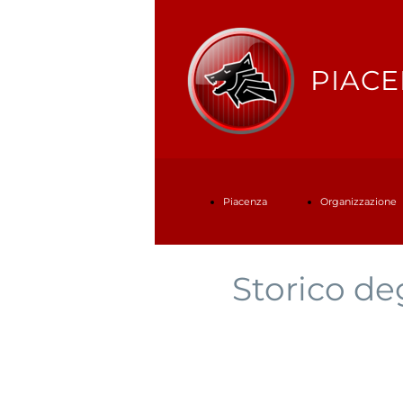
PIACE
Piacenza
Organizzazione
Storico deg
Baseball
Società
Stadio