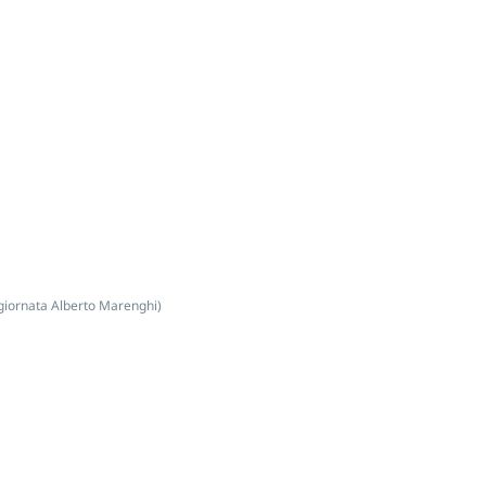
Under 15
Baseball
Under 14
Under 12
giornata Alberto Marenghi)
Minibaseball