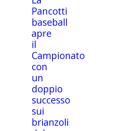
Stadio
Under 18
Pancotti
Storia
Under 15
baseball
apre
Storico
Under 14
il
allenatori
Under 12
Campionato
I nostri
Minibaseball
con
un
Presidenti
doppio
I titoli
successo
vinti
sui
Presenze
brianzoli